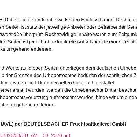
 Dritter, auf deren Inhalte wir keinen Einfluss haben. Deshalb 
 Seiten ist stets der jeweilige Anbieter oder Betreiber der Seit
sverstöße überprüft. Rechtswidrige Inhalte waren zum Zeitpunkt
nkten Seiten ist jedoch ohne konkrete Anhaltspunkte einer Rech
nks umgehend entfernen.
 und Werke auf diesen Seiten unterliegen dem deutschen Urheberr
lb der Grenzen des Urheberrechtes bedürfen der schriftlichen Z
den privaten, nicht kommerziellen Gebrauch gestattet.
reiber erstellt wurden, werden die Urheberrechte Dritter beachte
Urheberrechtsverletzung aufmerksam werden, bitten wir um ein
halte umgehend entfernen.
en (AVL) der BEUTELSBACHER Fruchtsaftkelterei GmbH
ads/2020/04/BB_AVL_03_2020.pdf