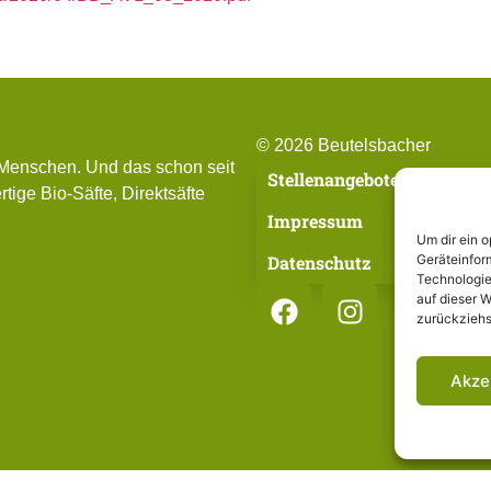
© 2026 Beutelsbacher
 Menschen. Und das schon seit
Stellenangebote
tige Bio-Säfte, Direktsäfte
Impressum
Um dir ein 
Datenschutz
Geräteinfor
Technologie
auf dieser W
zurückziehs
Akze