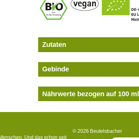
DE-
EU 
Nic
Zutaten
Gebinde
Nährwerte bezogen auf 100 ml
© 2026 Beutelsbacher
 Menschen. Und das schon seit