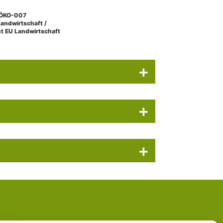
ÖKO-007
Landwirtschaft /
ht EU Landwirtschaft
+
+
+