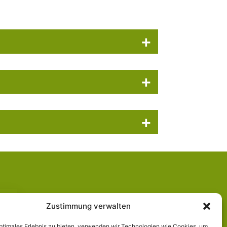
+
+
+
Zustimmung verwalten
optimales Erlebnis zu bieten, verwenden wir Technologien wie Cookies, um