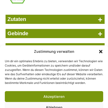
+
Zutaten
+
Gebinde
+
Nährwerte bezogen auf 100 ml
Zustimmung verwalten
Wir setzen uns ein...
Um dir ein optimales Erlebnis zu bieten, verwenden wir Technologien wie
Cookies, um Geräteinformationen zu speichern und/oder darauf
… für das Wohl der Natur, der Umwelt und des Menschen.
zuzugreifen. Wenn du diesen Technologien zustimmst, können wir Daten
Und das schon seit über 85 Jahren. Beutelsbacher steht für
wie das Surfverhalten oder eindeutige IDs auf dieser Website verarbeiten.
hochwertige Bio-Säfte, Direktsäfte und Erfrischungsgetränke
Wenn du deine Zustimmung nicht erteilst oder zurückziehst, können
bestimmte Merkmale und Funktionen beeinträchtigt werden.
in bester Qualität.
© 2026 Beutelsbacher
Akzeptieren
Stellenangebote
Ablehnen