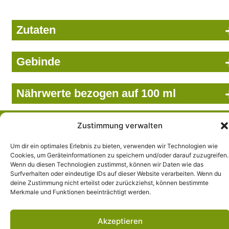
Zutaten
Gebinde
Nährwerte bezogen auf 100 ml
Wir setzen uns ein...
Zustimmung verwalten
… für das Wohl der Natur, der Umwelt und des Menschen.
Und das schon seit über 85 Jahren. Beutelsbacher steht für
Um dir ein optimales Erlebnis zu bieten, verwenden wir Technologien wie
Cookies, um Geräteinformationen zu speichern und/oder darauf zuzugreifen.
hochwertige Bio-Säfte, Direktsäfte und Erfrischungsgetränke
Wenn du diesen Technologien zustimmst, können wir Daten wie das
in bester Qualität.
Surfverhalten oder eindeutige IDs auf dieser Website verarbeiten. Wenn du
deine Zustimmung nicht erteilst oder zurückziehst, können bestimmte
Merkmale und Funktionen beeinträchtigt werden.
© 2026 Beutelsbacher
Stellenangebote
Akzeptieren