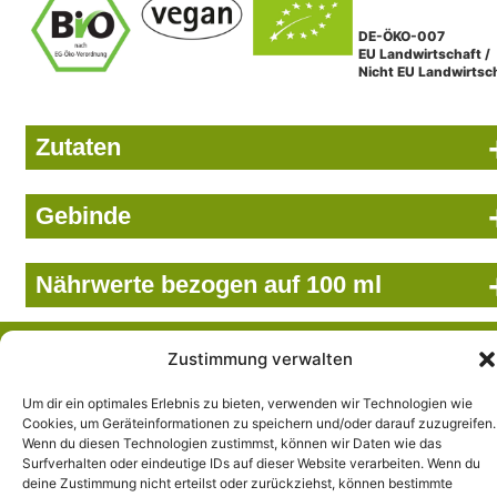
DE-ÖKO-007
EU Landwirtschaft /
Nicht EU Landwirtsc
Zutaten
Gebinde
Nährwerte bezogen auf 100 ml
Wir setzen uns ein...
Zustimmung verwalten
… für das Wohl der Natur, der Umwelt und des Menschen.
Und das schon seit über 85 Jahren. Beutelsbacher steht für
Um dir ein optimales Erlebnis zu bieten, verwenden wir Technologien wie
Cookies, um Geräteinformationen zu speichern und/oder darauf zuzugreifen.
hochwertige Bio-Säfte, Direktsäfte und Erfrischungsgetränke
Wenn du diesen Technologien zustimmst, können wir Daten wie das
in bester Qualität.
Surfverhalten oder eindeutige IDs auf dieser Website verarbeiten. Wenn du
deine Zustimmung nicht erteilst oder zurückziehst, können bestimmte