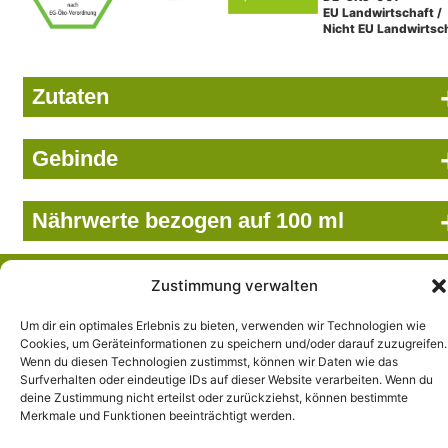
EU Landwirtschaft /
Nicht EU Landwirtsc
Zutaten
Gebinde
Nährwerte bezogen auf 100 ml
Wir setzen uns ein...
Zustimmung verwalten
… für das Wohl der Natur, der Umwelt und des Menschen.
Und das schon seit über 85 Jahren. Beutelsbacher steht für
Um dir ein optimales Erlebnis zu bieten, verwenden wir Technologien wie
Cookies, um Geräteinformationen zu speichern und/oder darauf zuzugreifen.
hochwertige Bio-Säfte, Direktsäfte und Erfrischungsgetränke
Wenn du diesen Technologien zustimmst, können wir Daten wie das
in bester Qualität.
Surfverhalten oder eindeutige IDs auf dieser Website verarbeiten. Wenn du
deine Zustimmung nicht erteilst oder zurückziehst, können bestimmte
Merkmale und Funktionen beeinträchtigt werden.
© 2026 Beutelsbacher