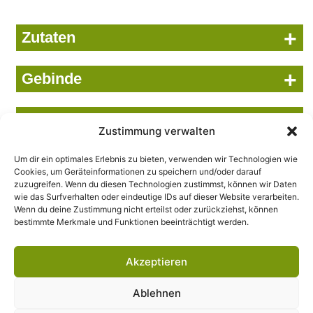
+
Zutaten
+
Gebinde
+
Nährwerte bezogen auf 100 ml
Zustimmung verwalten
Wir setzen uns ein...
Um dir ein optimales Erlebnis zu bieten, verwenden wir Technologien wie
Cookies, um Geräteinformationen zu speichern und/oder darauf
… für das Wohl der Natur, der Umwelt und des Menschen.
zuzugreifen. Wenn du diesen Technologien zustimmst, können wir Daten
Und das schon seit über 85 Jahren. Beutelsbacher steht für
wie das Surfverhalten oder eindeutige IDs auf dieser Website verarbeiten.
hochwertige Bio-Säfte, Direktsäfte und Erfrischungsgetränke
Wenn du deine Zustimmung nicht erteilst oder zurückziehst, können
bestimmte Merkmale und Funktionen beeinträchtigt werden.
in bester Qualität.
© 2026 Beutelsbacher
Akzeptieren
Stellenangebote
Ablehnen
Impressum