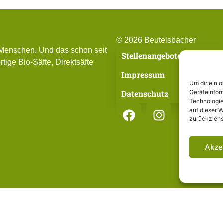
© 2026 Beutelsbacher
 Menschen. Und das schon seit
Stellenangebote
tige Bio-Säfte, Direktsäfte
Impressum
Um dir ein 
Datenschutz
Geräteinfor
Technologie
auf dieser W
zurückziehs
Akze