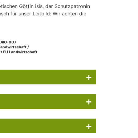
tischen Göttin isis, der Schutzpatronin
sch für unser Leitbild: Wir achten die
ÖKO-007
Landwirtschaft /
ht EU Landwirtschaft
+
+
+